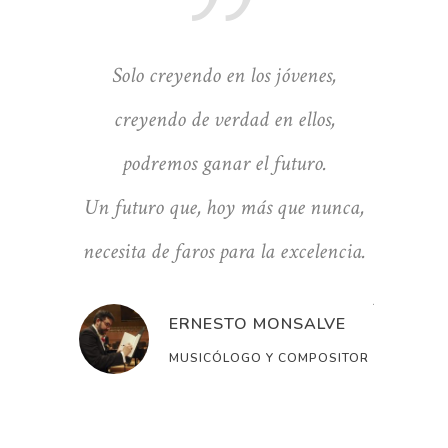
ña solo
Solo creyendo en los jóvenes,
Ilusi
plina y
creyendo de verdad en ellos,
adaptaci
podremos ganar el futuro.
el éxi
Un futuro que, hoy más que nunca,
LIERI
necesita de faros para la excelencia.
STER
JORGE 
ERNESTO MONSALVE
PROFESOR 
MUSICÓLOGO Y COMPOSITOR