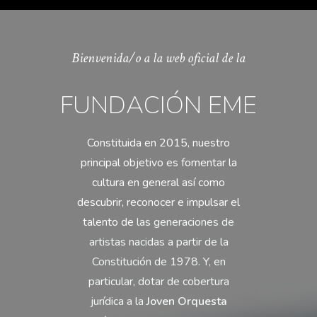
Bienvenida/o a la web oficial de la
FUNDACIÓN EME
Constituida en 2015, nuestro
principal objetivo es fomentar la
cultura en general así como
descubrir, reconocer e impulsar el
talento de
las generaciones de
artistas nacidas a partir de la
Constitución de 1978. Y, en
particular, dotar de cobertura
jurídica a la
Joven Orquesta